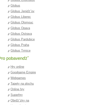
Globus
Chotďż˝kov
Globus Jeniďż˝ov
Globus Liberec
Globus Olomouc
Globus Opava
Globus Ostrava
Globus Pardubice
Globus Praha
Globus Trmice
Pro pobavenďż˝
Hry online
Goodgame Empire
Webgames
Tapety na plochu
Online hry
Superhry
Obrďż˝zky na