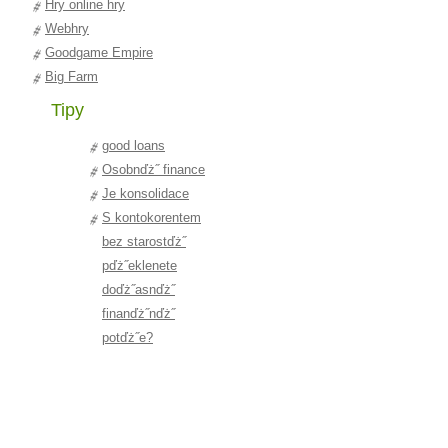
plochu
Hry online hry
Webhry
Goodgame Empire
Big Farm
Tipy
good loans
Osobnďż˝ finance
Je konsolidace
dluhďż˝ dobrďż˝
S kontokorentem
nďż˝pad?
bez starostďż˝
pďż˝eklenete
doďż˝asnďż˝
finanďż˝nďż˝
potďż˝e?