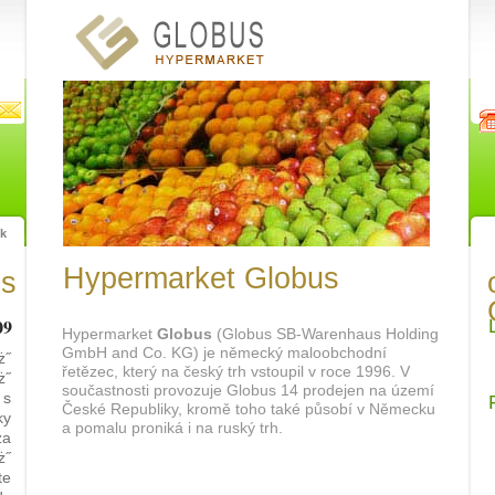
˝k
Hypermarket Globus
us
Pr
09
Hypermarket
Globus
(Globus SB-Warenhaus Holding
GmbH and Co. KG) je německý maloobchodní
ż˝
řetězec, který na český trh vstoupil v roce 1996. V
ż˝
součastnosti provozuje Globus 14 prodejen na území
 s
České Republiky, kromě toho také působí v Německu
ky
a pomalu proniká i na ruský trh.
za
ż˝
te