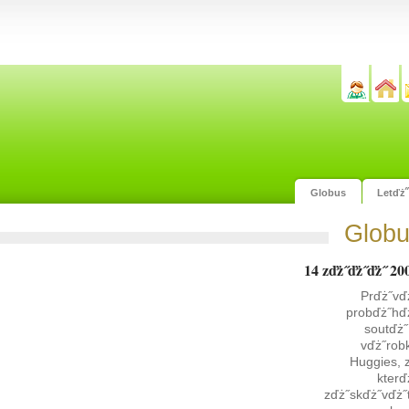
Globus
Letďż
Glob
14 zďż˝ďż˝ďż˝ 20
Prďż˝vď
probďż˝hď
soutďż˝
vďż˝rob
Huggies, 
kterď
zďż˝skďż˝vďż˝