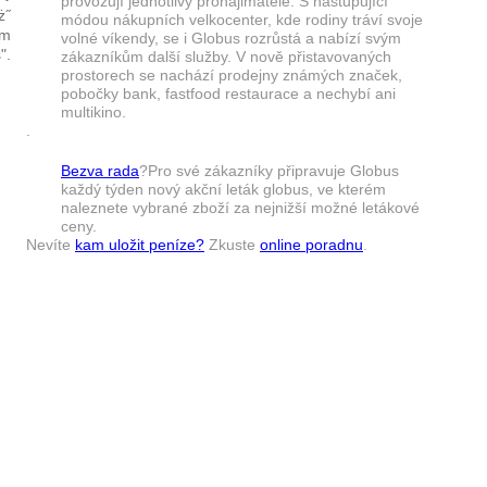
provozují jednotlivý pronajimatelé. S nastupující
ż˝
módou nákupních velkocenter, kde rodiny tráví svoje
˝m
volné víkendy, se i Globus rozrůstá a nabízí svým
".
zákazníkům další služby. V nově přistavovaných
prostorech se nachází prodejny známých značek,
pobočky bank, fastfood restaurace a nechybí ani
multikino.
.
Bezva rada
?Pro své zákazníky připravuje Globus
každý týden nový akční leták globus, ve kterém
naleznete vybrané zboží za nejnižší možné letákové
ceny.
Nevíte
kam uložit peníze?
Zkuste
online poradnu
.