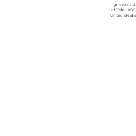
grilovďż˝nď
zďż˝skal tďż
"United steaks