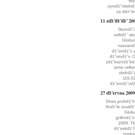
bo
vymďż˝nitelnď
za dďż˝re
11 zďż˝ďż˝ďż˝ 20
Skonďż˝i
velkďż˝ ak
Globu
nazvanď
ďż˝smďż˝v 
ďż˝smďż˝v. 
zďż˝kaznďż˝kď
jsme celk
obdrďż˝e
116.0
ďż˝smďż˝vďż
27 ďż˝ervna 200
Dnes probďż˝h
finďż˝le soutďż
Glob
grillmďż˝n
2009. Tit
ďż˝eskďż˝
mistra