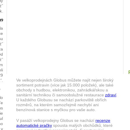
dy
ż˝
k.
09
la
ce
su
ż˝
za
Od
ż˝
em
li
29
Ve velkoprodejnách Globus můžete najít nejen široký
˝.
sortiment potravin (více jak 15.000 položek), ale také
9
obchody s hudbou, elektronikou, zahrádkářskou a
sanitární technikou či samoobslužné restaurace
zdraví
lo
U každého Globusu se nachází parkoviště obřích
˝e
rozměrů, na kterém samozřejmě nechybí ani
us
benzínová stanice s myčkou pro vaše auto.
ie
ul
V pasáží velkoprodejny Globus se nachází
recenze
ho
automatické pračky
spousta malých obchůdků, které
 v