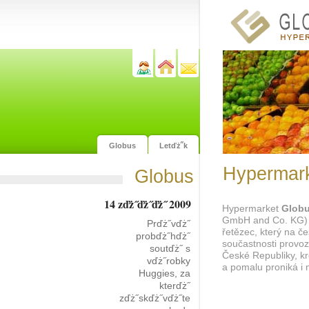
Globus
Letďż˝k
Hypermark
Globus
14 zďż˝ďż˝ďż˝ 2009
Hypermarket
Glob
GmbH and Co. KG) 
Prďż˝vďż˝
řetězec, který na če
probďż˝hďż˝
součastnosti provo
soutďż˝ s
České Republiky, k
vďż˝robky
a pomalu proniká i n
Huggies, za
kterďż˝
zďż˝skďż˝vďż˝te