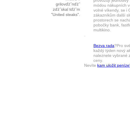
provozují jednotlivý
grilovďż˝nďż˝
módou nákupních vel
zďż˝skal tďż˝m
volné víkendy, se i
"United steaks".
zákazníkům další sl
prostorech se nach
pobočky bank, fastf
multikino.
.
Bezva rada
?Pro své
každý týden nový ak
naleznete vybrané z
ceny.
Nevíte
kam uložit peníze