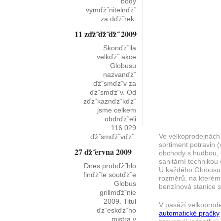
body
vymďż˝nitelnďż˝
za dďż˝rek.
11 zďż˝ďż˝ďż˝ 2009
Skonďż˝ila
velkďż˝ akce
Globusu
nazvanďż˝
ďż˝smďż˝v za
ďż˝smďż˝v. Od
zďż˝kaznďż˝kďż˝
jsme celkem
obdrďż˝eli
116.029
Ve velkoprodejnách 
ďż˝smďż˝vďż˝.
sortiment potravin (
27 ďż˝ervna 2009
obchody s hudbou, 
sanitární techniko
Dnes probďż˝hlo
U každého Globusu 
finďż˝le soutďż˝e
rozměrů, na kterém
Globus
benzínová stanice 
grillmďż˝nie
2009. Titul
V pasáží velkoprod
ďż˝eskďż˝ho
automatické pračky
mistra v