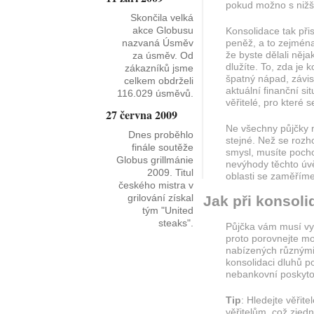
pokud možno s nižš
Skončila velká
akce Globusu
Konsolidace tak při
nazvaná Úsměv
peněž, a to zejmén
že byste dělali něja
za úsměv. Od
dlužíte. To, zda je
zákazníků jsme
špatný nápad, závisí
celkem obdrželi
aktuální finanční s
116.029 úsměvů.
věřitelé, pro které se
27 června 2009
Ne všechny půjčky n
Dnes proběhlo
stejné. Než se rozh
finále soutěže
smysl, musíte pochop
Globus grillmánie
nevýhody těchto úv
2009. Titul
oblasti se zaměříme
českého mistra v
grilování získal
Jak při konsol
tým "United
steaks".
Půjčka vám musí vy
proto porovnejte mo
nabízených různými 
konsolidaci dluhů po
nebankovní poskyto
Tip
: Hledejte věřite
věřitelům, což zjed