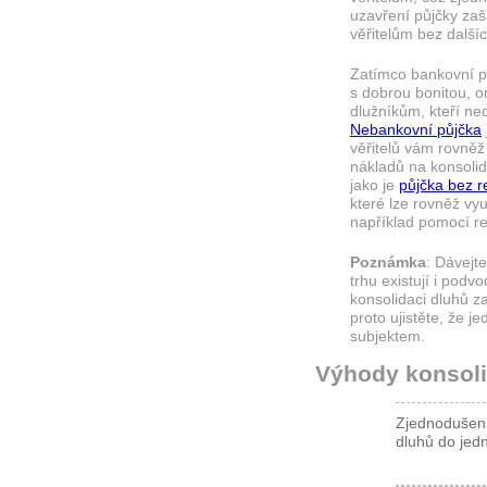
uzavření půjčky zašl
věřitelům bez další
Zatímco bankovní p
s dobrou bonitou, on
dlužníkům, kteří ned
Nebankovní půjčka
věřitelů vám rovně
nákladů na konsolida
jako je
půjčka bez r
které lze rovněž vyu
například pomocí re
Poznámka
: Dávejt
trhu existují i podvo
konsolidaci dluhů 
proto ujistěte, že j
subjektem.
Výhody konsoli
Zjednodušení
dluhů do jed