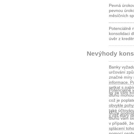
Pevná úrokov
pevnou úroko
měsíčních sp
Potenciálně n
konsolidaci 
úvěr z kreditn
Nevýhody kons
Banky vyžaduj
určování způs
značné míry 
informace. P
setkat s nab
Potenciálně v
by se vám ko
dluhů mohou 
což je poplat
obvykle pohy
také účtován
Může podnítit
ji váš starý d
dluhů vám si
v případě, že
splácení toho
pomocí osobní