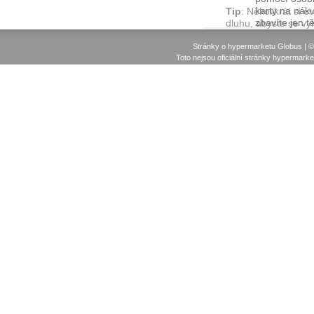
karty na nák
Tip
: Několikrát si 
zbavíte jen t
dluhu, abyste se v
Stránky o hypermarketu Globus | 
Toto nejsou oficiální stránky hypermark