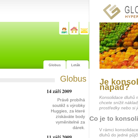
Globus
Leták
Globus
Je konso
nápad?
14 září 2009
Konsolidace dluhů
Právě probíhá
chcete snížit náklad
soutěž s výrobky
prostředky nebo si j
Huggies, za které
získáváte body
Co je to konso
vyměnitelné za
dárek.
V rámci konsolidace
dluhů do jedné půjč
11 září 2009