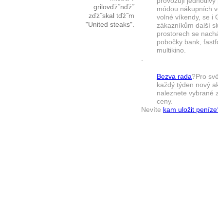
provozují jednotlivý
grilovďż˝nďż˝
módou nákupních vel
zďż˝skal tďż˝m
volné víkendy, se i
"United steaks".
zákazníkům další sl
prostorech se nach
pobočky bank, fastf
multikino.
.
Bezva rada
?Pro své
každý týden nový ak
naleznete vybrané z
ceny.
Nevíte
kam uložit peníze