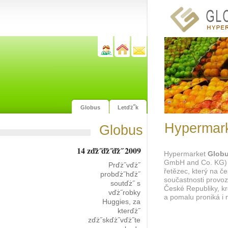
Globus
Letďż˝k
Hypermark
Globus
14 zďż˝ďż˝ďż˝ 2009
Hypermarket
Glob
GmbH and Co. KG) 
Prďż˝vďż˝
řetězec, který na če
probďż˝hďż˝
součastnosti provo
soutďż˝ s
České Republiky, k
vďż˝robky
a pomalu proniká i n
Huggies, za
kterďż˝
zďż˝skďż˝vďż˝te