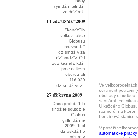
body
vymďż˝nitelnďż˝
za dďż˝rek.
11 zďż˝ďż˝ďż˝ 2009
Skonďż˝ila
velkďż˝ akce
Globusu
nazvanďż˝
ďż˝smďż˝v za
ďż˝smďż˝v. Od
zďż˝kaznďż˝kďż˝
jsme celkem
obdrďż˝eli
116.029
Ve velkoprodejnách 
ďż˝smďż˝vďż˝.
sortiment potravin (
27 ďż˝ervna 2009
obchody s hudbou, 
sanitární techniko
Dnes probďż˝hlo
U každého Globusu 
finďż˝le soutďż˝e
rozměrů, na kterém
Globus
benzínová stanice 
grillmďż˝nie
2009. Titul
V pasáží velkoprod
ďż˝eskďż˝ho
automatické pračky
mistra v